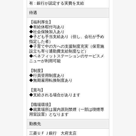
有 : 銀行が認定する実費を支給
待遇
【福利厚生】
◆有給休暇付与あり
◆社会保険加入あり
◆子ども手当支給あり（但し、会社が予め
指定した者）
◆子育て中の方への支援制度充実（保育施
設立ち寄り通勤費支給制度など）
◆ベネフィットステーションのサービスメ
ニューが利用可能
【制度】
◆行員登用制度あり
◆無期雇用転換制度あり
【賞与】
◆支給される場合があります
【職場環境】
◆就業場所は屋内原則禁煙（一部は喫煙専
用室設置）となります
勤務先
三菱ＵＦＪ銀行 大府支店