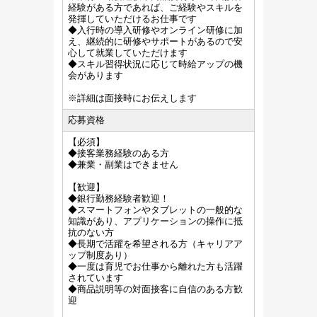
経験がある方であれば、ご経験やスキルを
発揮していただけるお仕事です
◆入行時の導入研修やオンライン研修に加
え、継続的に研修やサポートがあるので安
心して就業していただけます
◆スキル習得状況に応じて時給アップの機
会があります
※詳細は面接時にお伝えします
応募資格
【必須】
◆接客業務経験のある方
◆兼業・副業はできません
【歓迎】
◆銀行勤務経験者歓迎！
◆スマートフォンやタブレットの一般的な
知識があり、アプリケーションの操作に抵
抗のない方
◆長期で活躍を希望される方（キャリアア
ップ制度あり）
◆一度は育児でお仕事から離れた方も活躍
されています
◆商品説明等の対面接客に自信のある方歓
迎