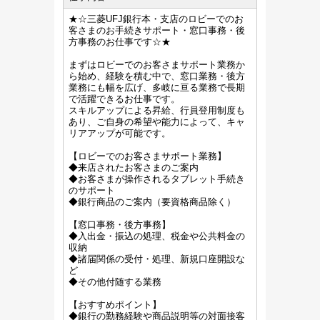
★☆三菱UFJ銀行本・支店のロビーでのお
客さまのお手続きサポート・窓口事務・後
方事務のお仕事です☆★
まずはロビーでのお客さまサポート業務か
ら始め、経験を積む中で、窓口業務・後方
業務にも幅を広げ、多岐に亘る業務で長期
で活躍できるお仕事です。
スキルアップによる昇給、行員登用制度も
あり、ご自身の希望や能力によって、キャ
リアアップが可能です。
【ロビーでのお客さまサポート業務】
◆来店されたお客さまのご案内
◆お客さまが操作されるタブレット手続き
のサポート
◆銀行商品のご案内（要資格商品除く）
【窓口事務・後方事務】
◆入出金・振込の処理、税金や公共料金の
収納
◆諸届関係の受付・処理、新規口座開設な
ど
◆その他付随する業務
【おすすめポイント】
◆銀行の勤務経験や商品説明等の対面接客