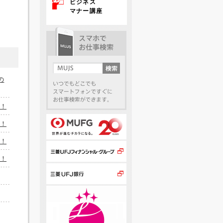
ビジネス
マナー講座
の
！
！
！
！