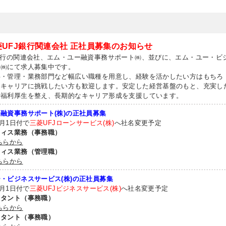
菱UFJ銀行関連会社 正社員募集のお知らせ
銀行の関連会社、エム・ユー融資事務サポート㈱、並びに、エム・ユー・ビ
ス㈱にて求人募集中です。
事・管理・業務部門など幅広い職種を用意し、経験を活かしたい方はもちろ
なキャリアに挑戦したい方も歓迎します。安定した経営基盤のもと、充実し
や福利厚生を整え、長期的なキャリア形成を支援しています。
融資事務サポート(株)の正社員募集
4月1日付で
三菱UFJローンサービス(株)
へ社名変更予定
フィス業務（事務職）
ちらから
フィス業務（管理職）
ちらから
・ビジネスサービス(株)の正社員募集
4月1日付で
三菱UFJビジネスサービス(株)
へ社名変更予定
スタント（事務職）
ちらから
スタント（事務職）