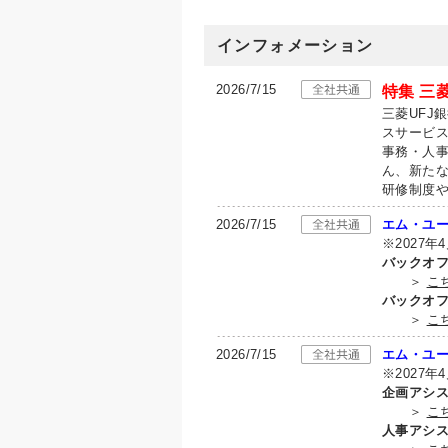
インフォメーション
2026/7/15
特集 三
三菱UFJ
スサービ
事務・人
ん、新た
研修制度
2026/7/15
エム・ユー
※2027年
バックオ
＞
こ
バックオ
＞
こ
2026/7/15
エム・ユー
※2027年
企画アシ
＞
こ
人事アシ