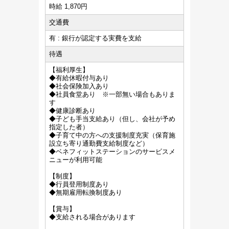
時給 1,870円
交通費
有 : 銀行が認定する実費を支給
待遇
【福利厚生】
◆有給休暇付与あり
◆社会保険加入あり
◆社員食堂あり ※一部無い場合もありま
す
◆健康診断あり
◆子ども手当支給あり（但し、会社が予め
指定した者）
◆子育て中の方への支援制度充実（保育施
設立ち寄り通勤費支給制度など）
◆ベネフィットステーションのサービスメ
ニューが利用可能
【制度】
◆行員登用制度あり
◆無期雇用転換制度あり
【賞与】
◆支給される場合があります