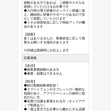
経験がある方であれば、ご経験やスキルを
発揮していただけるお仕事です
◆入行時の導入研修やオンライン研修に加
え、継続的に研修やサポートがあるので安
心して就業していただけます
◆スキル習得状況に応じて時給アップの機
会があります
【残業】
多くはありませんが、業務状況に応じて残
業をお願いする場合があります
※詳細は面接時にお伝えします
応募資格
【必須】
◆接客業務経験のある方
◆兼業・副業はできません
【歓迎】
◆銀行勤務経験者歓迎！
◆スマートフォンやタブレットの一般的な
知識があり、アプリケーションの操作に抵
抗のない方
◆長期で活躍を希望される方（キャリアア
ップ制度あり）
◆一度は育児でお仕事から離れた方も活躍