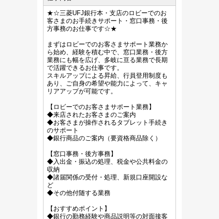
★☆三菱UFJ銀行本・支店のロビーでのお
客さまのお手続きサポート・窓口事務・後
方事務のお仕事です☆★
まずはロビーでのお客さまサポート業務か
ら始め、経験を積む中で、窓口業務・後方
業務にも幅を広げ、多岐に亘る業務で長期
で活躍できるお仕事です。
スキルアップによる昇給、行員登用制度も
あり、ご自身の希望や能力によって、キャ
リアアップが可能です。
【ロビーでのお客さまサポート業務】
◆来店されたお客さまのご案内
◆お客さまが操作されるタブレット手続き
のサポート
◆銀行商品のご案内（要資格商品除く）
【窓口事務・後方事務】
◆入出金・振込の処理、税金や公共料金の
収納
◆諸届関係の受付・処理、新規口座開設な
ど
◆その他付随する業務
【おすすめポイント】
◆銀行の勤務経験や商品説明等の対面接客