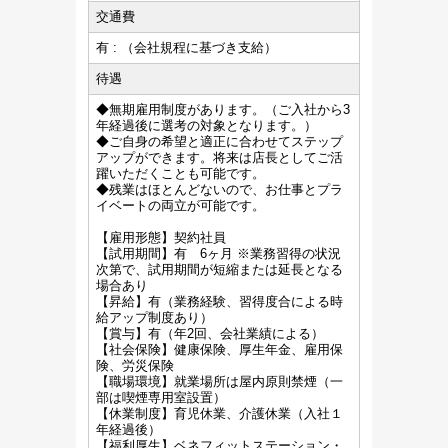
交通費
有 : （会社規程に基づき支給）
待遇
◆無期雇用制度があります。（ご入社から3
年経過後に選考の対象となります。）
◆ご自身の希望と適正に合わせてステップ
アップができます。将来は店長としてご活
躍いただくことも可能です。
◆残業はほとんどないので、お仕事とプラ
イベートの両立が可能です。
【雇用形態】契約社員
【試用期間】有 6ヶ月 ※業務習得の状況
次第で、試用期間が短縮または延長となる
場合あり
【昇給】有（業務経験、習得度合による時
給アップ制度あり）
【賞与】有（年2回、会社業績による）
【社会保険】健康保険、厚生年金、雇用保
険、労災保険
【職場環境】就業場所は屋内原則禁煙（一
部は喫煙専用室設置）
【休業制度】育児休業、介護休業（入社１
年経過後）
【福利厚生】ベネフィットステーション・