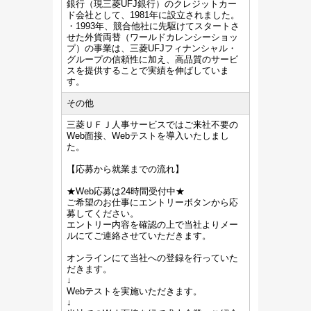
銀行（現三菱UFJ銀行）のクレジットカー
ド会社として、1981年に設立されました。
・1993年、競合他社に先駆けてスタートさ
せた外貨両替（ワールドカレンシーショッ
プ）の事業は、三菱UFJフィナンシャル・
グループの信頼性に加え、高品質のサービ
スを提供することで実績を伸ばしていま
す。
その他
三菱ＵＦＪ人事サービスではご来社不要の
Web面接、Webテストを導入いたしまし
た。
【応募から就業までの流れ】
★Web応募は24時間受付中★
ご希望のお仕事にエントリーボタンから応
募してください。
エントリー内容を確認の上で当社よりメー
ルにてご連絡させていただきます。
オンラインにて当社への登録を行っていた
だきます。
↓
Webテストを実施いただきます。
↓