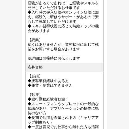
経験がある方であれば、ご経験やスキルを
発揮していただけるお仕事です
◆入行時の導入研修やオンライン研修に加
え、継続的に研修やサポートがあるので安
心して就業していただけます
◆スキル習得状況に応じて時給アップの機
会があります
【残業】
多くはありませんが、業務状況に応じて残
業をお願いする場合があります
※詳細は面接時にお伝えします
応募資格
【必須】
◆接客業務経験のある方
◆兼業・副業はできません
【歓迎】
◆銀行勤務経験者歓迎！
◆スマートフォンやタブレットの一般的な
知識があり、アプリケーションの操作に抵
抗のない方
◆長期で活躍を希望される方（キャリアア
ップ制度あり）
◆一度は育児でお仕事から離れた方も活躍