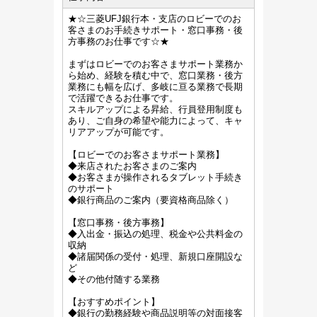
★☆三菱UFJ銀行本・支店のロビーでのお
客さまのお手続きサポート・窓口事務・後
方事務のお仕事です☆★
まずはロビーでのお客さまサポート業務か
ら始め、経験を積む中で、窓口業務・後方
業務にも幅を広げ、多岐に亘る業務で長期
で活躍できるお仕事です。
スキルアップによる昇給、行員登用制度も
あり、ご自身の希望や能力によって、キャ
リアアップが可能です。
【ロビーでのお客さまサポート業務】
◆来店されたお客さまのご案内
◆お客さまが操作されるタブレット手続き
のサポート
◆銀行商品のご案内（要資格商品除く）
【窓口事務・後方事務】
◆入出金・振込の処理、税金や公共料金の
収納
◆諸届関係の受付・処理、新規口座開設な
ど
◆その他付随する業務
【おすすめポイント】
◆銀行の勤務経験や商品説明等の対面接客