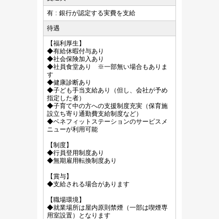
有 : 銀行が認定する実費を支給
待遇
【福利厚生】
◆有給休暇付与あり
◆社会保険加入あり
◆社員食堂あり ※一部無い場合もありま
す
◆健康診断あり
◆子ども手当支給あり（但し、会社が予め
指定した者）
◆子育て中の方への支援制度充実（保育施
設立ち寄り通勤費支給制度など）
◆ベネフィットステーションのサービスメ
ニューが利用可能
【制度】
◆行員登用制度あり
◆無期雇用転換制度あり
【賞与】
◆支給される場合があります
【職場環境】
◆就業場所は屋内原則禁煙（一部は喫煙専
用室設置）となります