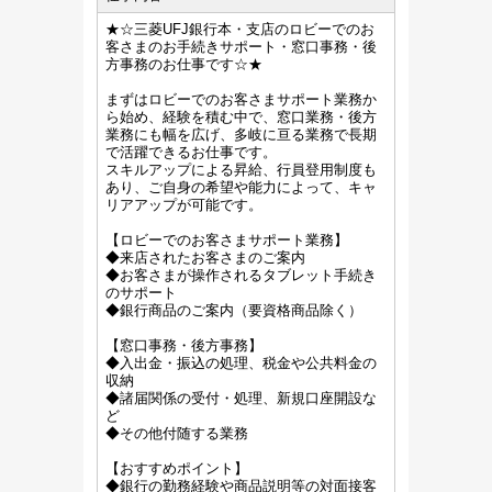
★☆三菱UFJ銀行本・支店のロビーでのお
客さまのお手続きサポート・窓口事務・後
方事務のお仕事です☆★
まずはロビーでのお客さまサポート業務か
ら始め、経験を積む中で、窓口業務・後方
業務にも幅を広げ、多岐に亘る業務で長期
で活躍できるお仕事です。
スキルアップによる昇給、行員登用制度も
あり、ご自身の希望や能力によって、キャ
リアアップが可能です。
【ロビーでのお客さまサポート業務】
◆来店されたお客さまのご案内
◆お客さまが操作されるタブレット手続き
のサポート
◆銀行商品のご案内（要資格商品除く）
【窓口事務・後方事務】
◆入出金・振込の処理、税金や公共料金の
収納
◆諸届関係の受付・処理、新規口座開設な
ど
◆その他付随する業務
【おすすめポイント】
◆銀行の勤務経験や商品説明等の対面接客