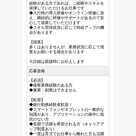
経験がある方であれば、ご経験やスキルを
発揮していただけるお仕事です
◆入行時の導入研修やオンライン研修に加
え、継続的に研修やサポートがあるので安
心して就業していただけます
◆スキル習得状況に応じて時給アップの機
会があります
【残業】
多くはありませんが、業務状況に応じて残
業をお願いする場合があります
※詳細は面接時にお伝えします
応募資格
【必須】
◆接客業務経験のある方
◆兼業・副業はできません
【歓迎】
◆銀行勤務経験者歓迎！
◆スマートフォンやタブレットの一般的な
知識があり、アプリケーションの操作に抵
抗のない方
◆長期で活躍を希望される方（キャリアア
ップ制度あり）
◆一度は育児でお仕事から離れた方も活躍