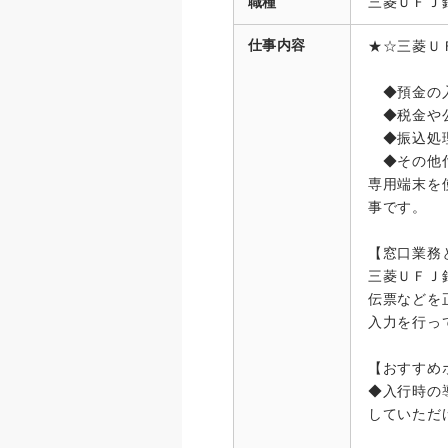
職種
三菱ＵＦＪ
仕事内容
★☆三菱Ｕ
◆預金の
◆税金や公
◆振込処
◆その他
専用端末を
事です。
【窓口業務
三菱ＵＦＪ
伝票などを
入力を行っ
【おすすめ
◆入行時の
していただ