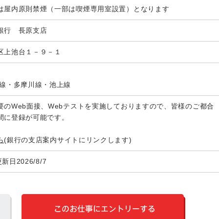
は屋内原則禁煙（一部は喫煙専用室設置）となります
銀行 長原支店
区上池台１－９－１
横線・多摩川線・池上線
要のWeb面接、Webテストを実施しておりますので、皆様のご都合
間に登録が可能です。
ら
(銀行の支店案内サイトにリンクします)
更新日2026/8/7