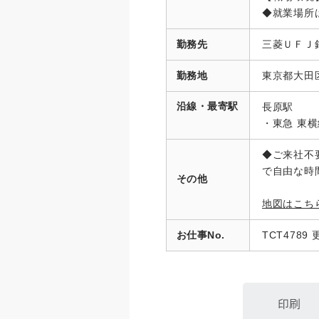
◆就業場所
勤務先
三菱ＵＦＪ
勤務地
東京都大田
沿線・最寄駅
長原駅
・東急 東
◆ご来社不
で自由な時
その他
地図はこち
お仕事No.
TCT4789 