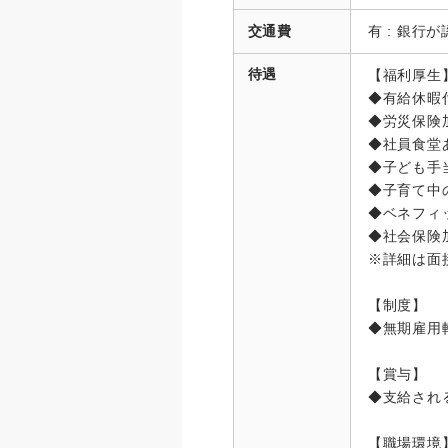
交通費
有 : 銀行
待遇
【福利厚生
◆有給休暇
◆労災保険
◆社員食堂
◆子ども手
◆子育て中
◆ベネフィ
◆社会保険
※詳細は面
【制度】
◆無期雇用
【賞与】
◆支給され
【職場環境