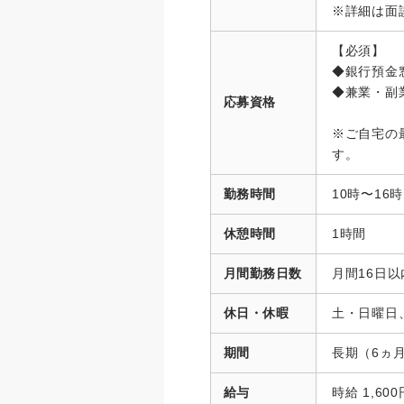
※詳細は面
【必須】
◆銀行預金
◆兼業・副
応募資格
※ご自宅の
す。
勤務時間
10時〜16
休憩時間
1時間
月間勤務日数
月間16日
休日・休暇
土・日曜日
期間
長期（6ヵ
給与
時給 1,600