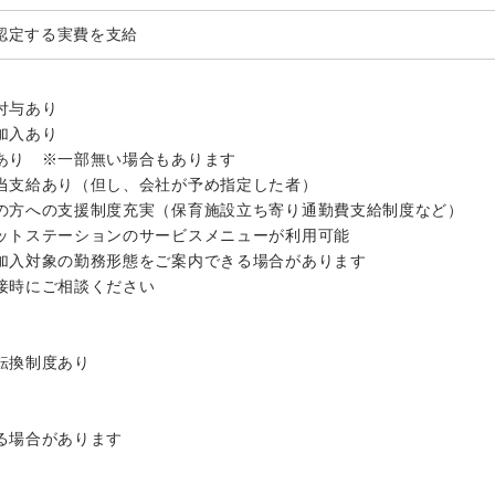
が認定する実費を支給
】
付与あり
加入あり
あり ※一部無い場合もあります
当支給あり（但し、会社が予め指定した者）
の方への支援制度充実（保育施設立ち寄り通勤費支給制度など）
ットステーションのサービスメニューが利用可能
加入対象の勤務形態をご案内できる場合があります
接時にご相談ください
転換制度あり
る場合があります
】