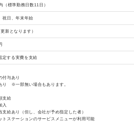
以内（標準勤務日数11日）
、祝日、年末年始
月更新となります）
円
が認定する実費を支給
】
の付与あり
あり ※一部無い場合もあります。
額支給
加入
当支給あり（但し、会社が予め指定した者）
ットステーションのサービスメニューが利用可能