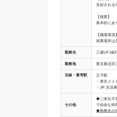
支給される
【残業】
基本的にあ
【職場環境
就業場所は
勤務先
三菱UFJ
勤務地
東京都北区
沿線・最寄駅
王子駅
・東京メト
・JR 京浜
◆ご来社不
その他
で自由な時
◆勤務先の