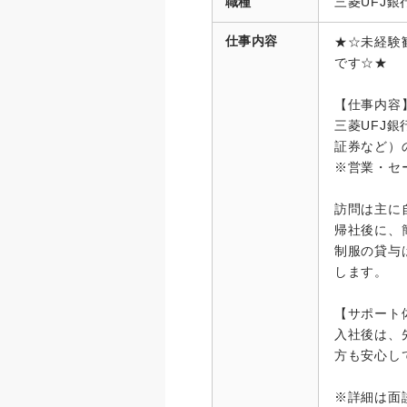
職種
三菱UFJ
仕事内容
★☆未経験
です☆★
【仕事内容
三菱UFJ
証券など）
※営業・セ
訪問は主に
帰社後に、
制服の貸与
します。
【サポート
入社後は、
方も安心し
※詳細は面