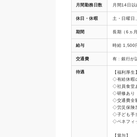
月間勤務日数
月間14日
休日・休暇
土・日曜日
期間
長期（6ヵ
給与
時給 1,500
交通費
有 : 銀行
待遇
【福利厚生
◇有給休暇
◇社員食堂
◇研修あり
◇交通費全
◇労災保険
◇子ども手
◇ベネフィ
【賞与】