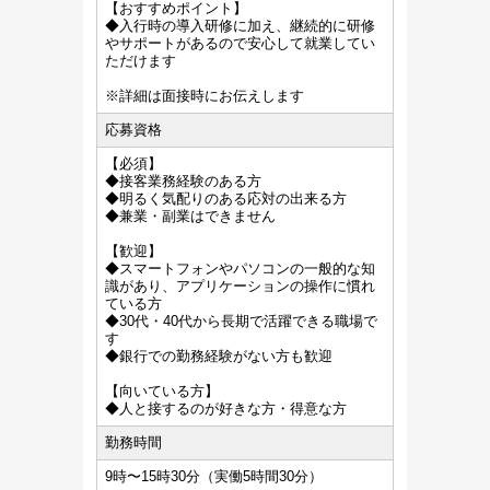
【おすすめポイント】
◆入行時の導入研修に加え、継続的に研修
やサポートがあるので安心して就業してい
ただけます
※詳細は面接時にお伝えします
応募資格
【必須】
◆接客業務経験のある方
◆明るく気配りのある応対の出来る方
◆兼業・副業はできません
【歓迎】
◆スマートフォンやパソコンの一般的な知
識があり、アプリケーションの操作に慣れ
ている方
◆30代・40代から長期で活躍できる職場で
す
◆銀行での勤務経験がない方も歓迎
【向いている方】
◆人と接するのが好きな方・得意な方
勤務時間
9時〜15時30分（実働5時間30分）