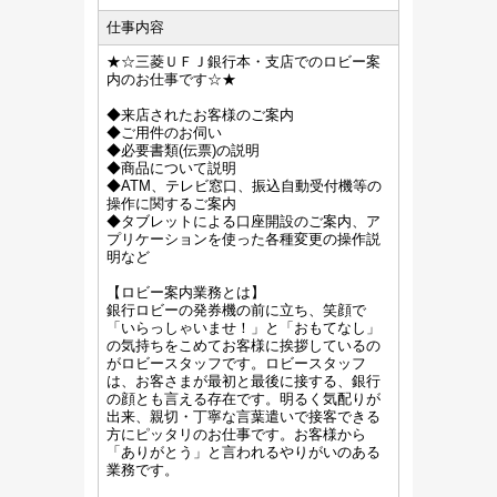
仕事内容
★☆三菱ＵＦＪ銀行本・支店でのロビー案
内のお仕事です☆★
◆来店されたお客様のご案内
◆ご用件のお伺い
◆必要書類(伝票)の説明
◆商品について説明
◆ATM、テレビ窓口、振込自動受付機等の
操作に関するご案内
◆タブレットによる口座開設のご案内、ア
プリケーションを使った各種変更の操作説
明など
【ロビー案内業務とは】
銀行ロビーの発券機の前に立ち、笑顔で
「いらっしゃいませ！」と「おもてなし」
の気持ちをこめてお客様に挨拶しているの
がロビースタッフです。ロビースタッフ
は、お客さまが最初と最後に接する、銀行
の顔とも言える存在です。明るく気配りが
出来、親切・丁寧な言葉遣いで接客できる
方にピッタリのお仕事です。お客様から
「ありがとう」と言われるやりがいのある
業務です。