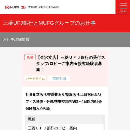
三菱UFJ銀行とMUFGグループのお仕事
お仕事詳細情報
【金沢支店】三菱ＵＦＪ銀行の受付ス
タッフ/ロビーご案内★接客経験者募
集！
社員食堂あり/交通費あり/制服あり/土日祝休み/オ
フィス禁煙・分煙/扶養控除内/週3～4日以内/社会
保険加入応相談
職種
三菱ＵＦＪ銀行のロビー案内