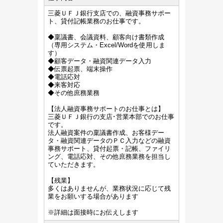
三菱ＵＦＪ銀行支店での、融資事務サポー
ト、貸付記帳業務のお仕事です。
◆稟議書、会議資料、顧客向け書類作成
（専用システム・Excel/Wordを使用しま
す）
◆顧客データ・融資関連データ入力
◆伝票起票、端末操作
◆電話応対
◆来客対応
◆その他庶務業務
【法人融資事務サポートのお仕事とは】
三菱ＵＦＪ銀行の支店･営業本部でのお仕事
です。
法人融資案件の稟議書作成、お客様デー
タ・融資関連データのＰＣ入力などの融資
事務サポート、貸付起票・記帳、ファイリ
ング、電話応対、その他庶務業務を担当し
ていただきます。
【残業】
多くはありませんが、業務状況に応じて残
業をお願いする場合があります
※詳細は面接時にお伝えします