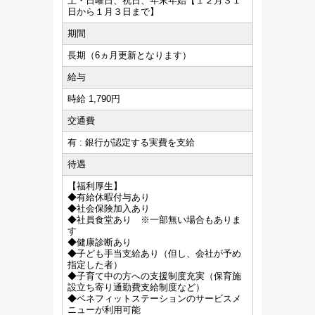
土・日曜日、祝日、年末年始【１２月３１
日から１月３日まで】
期間
長期（6ヵ月更新となります）
給与
時給 1,790円
交通費
有 : 銀行が認定する実費を支給
待遇
【福利厚生】
◆有給休暇付与あり
◆社会保険加入あり
◆社員食堂あり ※一部無い場合もありま
す
◆健康診断あり
◆子ども手当支給あり（但し、会社が予め
指定した者）
◆子育て中の方への支援制度充実（保育施
設立ち寄り通勤費支給制度など）
◆ベネフィットステーションのサービスメ
ニューが利用可能