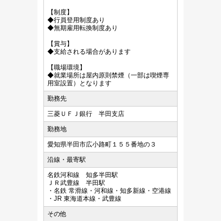
【制度】
◆行員登用制度あり
◆無期雇用転換制度あり
【賞与】
◆支給される場合があります
【職場環境】
◆就業場所は屋内原則禁煙（一部は喫煙専
用室設置）となります
勤務先
三菱ＵＦＪ銀行 半田支店
勤務地
愛知県半田市広小路町１５５番地の３
沿線・最寄駅
名鉄河和線 知多半田駅
ＪＲ武豊線 半田駅
・名鉄 常滑線・河和線・知多新線・空港線
・JR 東海道本線・武豊線
その他