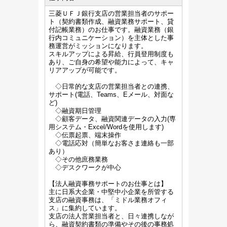
三菱ＵＦＪ銀行支店の営業担当者のサポー
ト（契約書類作成、融資業務サポート、貸
付記帳業務）のお仕事です。融資業務（銀
行内コミュニケーション）を主体とした事
務運営がミッションになります。
スキルアップによる昇給、行員登用制度も
あり、ご自身の希望や能力によって、キャ
リアアップが可能です。
◇日常的な支店の営業担当者との連携、
サポート(電話、Teams、Eメール、対面な
ど)
◇融資期日管理
◇顧客データ、融資関連データの入力(専
用システム・Excel/Wordを使用します)
◇伝票起票、端末操作
◇電話応対（簡単なお客さま連絡も一部
あり）
◇その他庶務業務
◇デスクワークが中心
【法人融資事務サポートのお仕事とは】
主に日系大企業・中堅中小企業を所管する
支店の融資事務は、「ミドル業務オフィ
ス」に集約しています。
支店の法人営業担当者と、日々連携しなが
ら、融資契約書類の準備やその後の事務処