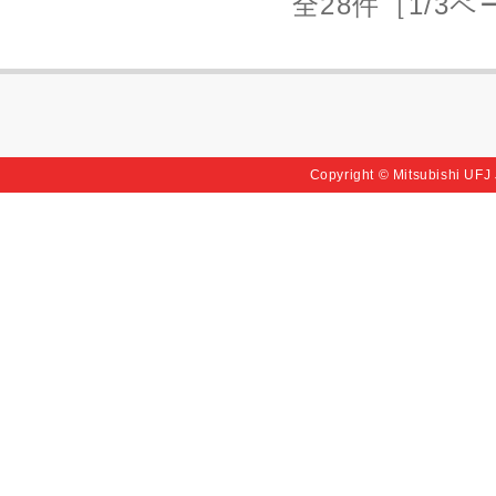
全28件［1/3
Copyright © Mitsubishi UFJ J