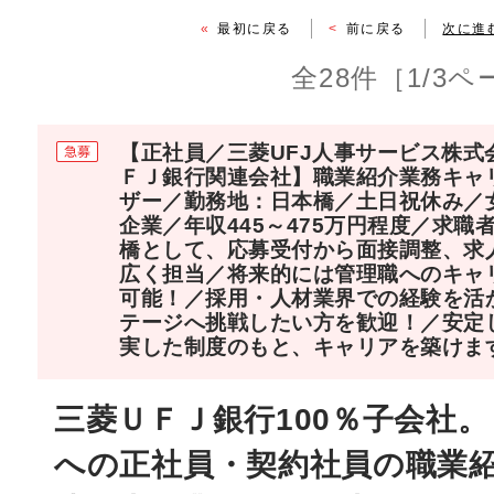
«
最初に戻る
<
前に戻る
次に進
全28件［1/3
【正社員／三菱UFJ人事サービス株式
ＦＪ銀行関連会社】職業紹介業務キャ
ザー／勤務地：日本橋／土日祝休み／
企業／年収445～475万円程度／求職
橋として、応募受付から面接調整、求
広く担当／将来的には管理職へのキャ
可能！／採用・人材業界での経験を活
テージへ挑戦したい方を歓迎！／安定
実した制度のもと、キャリアを築けま
三菱ＵＦＪ銀行100％子会社
への正社員・契約社員の職業