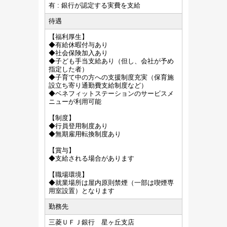
有 : 銀行が認定する実費を支給
待遇
【福利厚生】
◆有給休暇付与あり
◆社会保険加入あり
◆子ども手当支給あり（但し、会社が予め
指定した者）
◆子育て中の方への支援制度充実（保育施
設立ち寄り通勤費支給制度など）
◆ベネフィットステーションのサービスメ
ニューが利用可能
【制度】
◆行員登用制度あり
◆無期雇用転換制度あり
【賞与】
◆支給される場合があります
【職場環境】
◆就業場所は屋内原則禁煙（一部は喫煙専
用室設置）となります
勤務先
三菱ＵＦＪ銀行 星ヶ丘支店