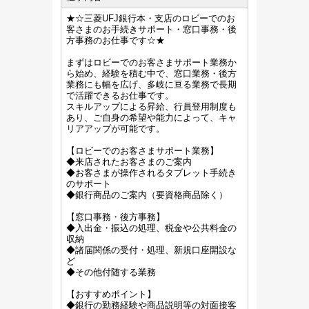
★☆三菱UFJ銀行本・支店のロビーでのお
客さまのお手続きサポート・窓口事務・後
方事務のお仕事です☆★
まずはロビーでのお客さまサポート業務か
ら始め、経験を積む中で、窓口業務・後方
業務にも幅を広げ、多岐に亘る業務で長期
で活躍できるお仕事です。
スキルアップによる昇給、行員登用制度も
あり、ご自身の希望や能力によって、キャ
リアアップが可能です。
【ロビーでのお客さまサポート業務】
◆来店されたお客さまのご案内
◆お客さまが操作されるタブレット手続き
のサポート
◆銀行商品のご案内（要資格商品除く）
【窓口事務・後方事務】
◆入出金・振込の処理、税金や公共料金の
収納
◆諸届関係の受付・処理、新規口座開設な
ど
◆その他付随する業務
【おすすめポイント】
◆銀行の勤務経験や商品説明等の対面接客