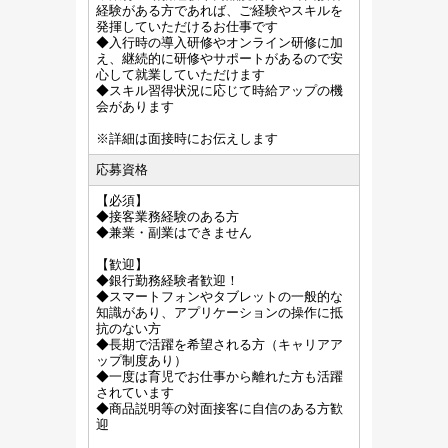
経験がある方であれば、ご経験やスキルを
発揮していただけるお仕事です
◆入行時の導入研修やオンライン研修に加
え、継続的に研修やサポートがあるので安
心して就業していただけます
◆スキル習得状況に応じて時給アップの機
会があります
※詳細は面接時にお伝えします
応募資格
【必須】
◆接客業務経験のある方
◆兼業・副業はできません
【歓迎】
◆銀行勤務経験者歓迎！
◆スマートフォンやタブレットの一般的な
知識があり、アプリケーションの操作に抵
抗のない方
◆長期で活躍を希望される方（キャリアア
ップ制度あり）
◆一度は育児でお仕事から離れた方も活躍
されています
◆商品説明等の対面接客に自信のある方歓
迎