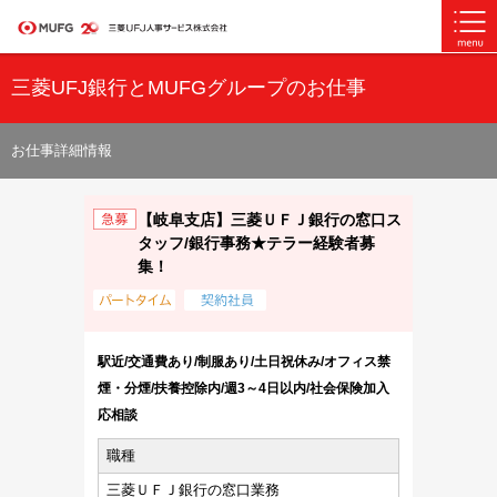
三菱UFJ銀行とMUFGグループのお仕事
お仕事詳細情報
【岐阜支店】三菱ＵＦＪ銀行の窓口ス
タッフ/銀行事務★テラー経験者募
集！
駅近/交通費あり/制服あり/土日祝休み/オフィス禁
煙・分煙/扶養控除内/週3～4日以内/社会保険加入
応相談
職種
三菱ＵＦＪ銀行の窓口業務