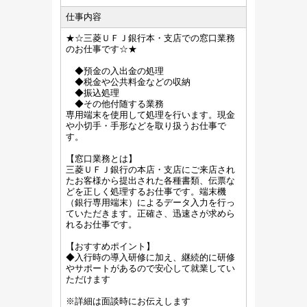
仕事内容
★☆三菱ＵＦＪ銀行本・支店での窓口業務
のお仕事です☆★
◆預金の入出金の処理
◆税金や公共料金などの収納
◆振込処理
◆その他付随する業務
専用端末を使用して処理を行います。現金
や小切手・手形などを取り扱うお仕事で
す。
【窓口業務とは】
三菱ＵＦＪ銀行の本店・支店にご来店され
たお客様から提出された各種書類、伝票な
どを正しく処理するお仕事です。端末機
（銀行専用端末）によるデータ入力を行っ
ていただきます。正確さ、迅速さが求めら
れるお仕事です。
【おすすめポイント】
◆入行時の導入研修に加え、継続的に研修
やサポートがあるので安心して就業してい
ただけます
※詳細は面談時にお伝えします