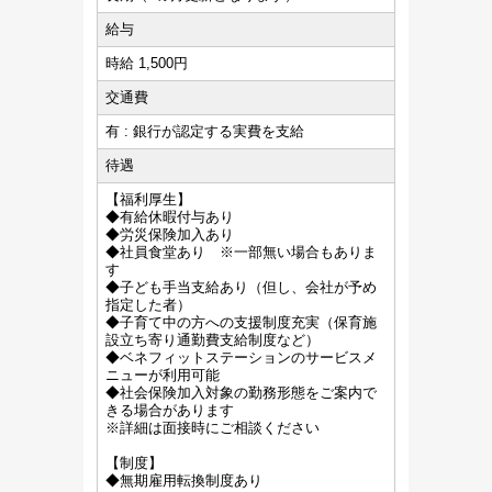
給与
時給 1,500円
交通費
有 : 銀行が認定する実費を支給
待遇
【福利厚生】
◆有給休暇付与あり
◆労災保険加入あり
◆社員食堂あり ※一部無い場合もありま
す
◆子ども手当支給あり（但し、会社が予め
指定した者）
◆子育て中の方への支援制度充実（保育施
設立ち寄り通勤費支給制度など）
◆ベネフィットステーションのサービスメ
ニューが利用可能
◆社会保険加入対象の勤務形態をご案内で
きる場合があります
※詳細は面接時にご相談ください
【制度】
◆無期雇用転換制度あり