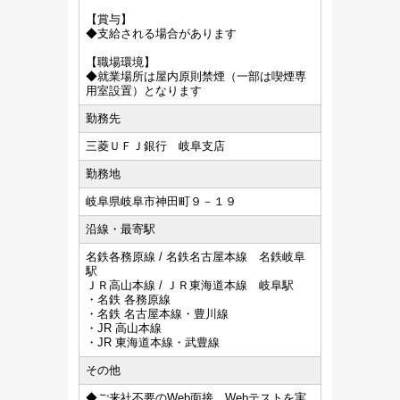
【賞与】
◆支給される場合があります
【職場環境】
◆就業場所は屋内原則禁煙（一部は喫煙専
用室設置）となります
勤務先
三菱ＵＦＪ銀行 岐阜支店
勤務地
岐阜県岐阜市神田町９－１９
沿線・最寄駅
名鉄各務原線 / 名鉄名古屋本線 名鉄岐阜
駅
ＪＲ高山本線 / ＪＲ東海道本線 岐阜駅
・名鉄 各務原線
・名鉄 名古屋本線・豊川線
・JR 高山本線
・JR 東海道本線・武豊線
その他
◆ご来社不要のWeb面接、Webテストを実