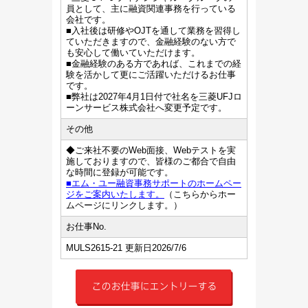
員として、主に融資関連事務を行っている
会社です。
■入社後は研修やOJTを通して業務を習得し
ていただきますので、金融経験のない方で
も安心して働いていただけます。
■金融経験のある方であれば、これまでの経
験を活かして更にご活躍いただけるお仕事
です。
■弊社は2027年4月1日付で社名を三菱UFJロ
ーンサービス株式会社へ変更予定です。
その他
◆ご来社不要のWeb面接、Webテストを実
施しておりますので、皆様のご都合で自由
な時間に登録が可能です。
■エム・ユー融資事務サポートのホームペー
ジをご案内いたします。
（こちらからホー
ムページにリンクします。）
お仕事No.
MULS2615-21 更新日2026/7/6