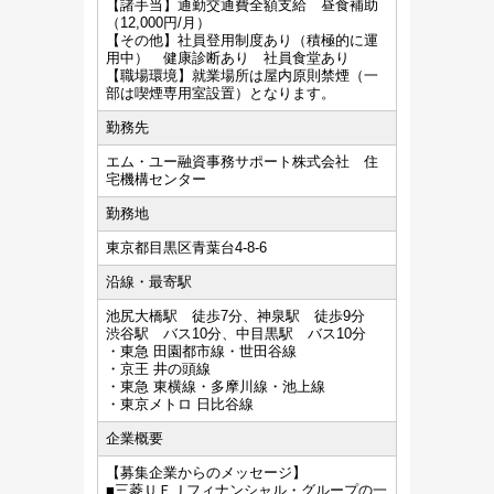
【諸手当】通勤交通費全額支給 昼食補助
（12,000円/月）
【その他】社員登用制度あり（積極的に運
用中） 健康診断あり 社員食堂あり
【職場環境】就業場所は屋内原則禁煙（一
部は喫煙専用室設置）となります。
勤務先
エム・ユー融資事務サポート株式会社 住
宅機構センター
勤務地
東京都目黒区青葉台4-8-6
沿線・最寄駅
池尻大橋駅 徒歩7分、神泉駅 徒歩9分
渋谷駅 バス10分、中目黒駅 バス10分
・東急 田園都市線・世田谷線
・京王 井の頭線
・東急 東横線・多摩川線・池上線
・東京メトロ 日比谷線
企業概要
【募集企業からのメッセージ】
■三菱ＵＦＪフィナンシャル・グループの一